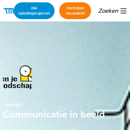
Alle
Inschrijven
Zoeken
Thomas
opleidingstrajecten
nieuwsbrief
Me
More
Academie
TRAINING
Communicatie in beeld