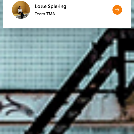
Lotte Spiering
Open
Team TMA
link
Open
naar
link
naar
Conta
Contact