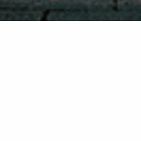
TRAINING
Communicatie in beeld
Inschrijven
Een beeld zegt meer dan 1000 woorden. Met simpele,
duidelijke tekeningen kun je vaak snel duidelijk maken
wat je bedoelt. Visueel werken maakt informatie lichter,
overzichtelijker en vooral: begrijpelijker. En echt,
iedereen kan het leren. Ook jij!