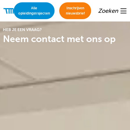
Alle
Inschrijven
Zoeken
Thomas
opleidingstrajecten
nieuwsbrief
Me
More
Academie
HEB JE EEN VRAAG?
Neem contact met ons op