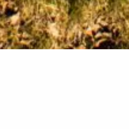
Zelf en samen leren!
Elk schooljaar geven je graag weer veel input om zelf én
samen te leren en je te inspireren. We hebben een
programma samengesteld met mooie, waardevolle en
direct toepasbare workshops, masterclasses en
trainingen.