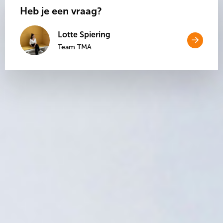
Heb je een vraag?
Lotte Spiering
Open
Team TMA
link
Open
naar
link
naar
Conta
Contact