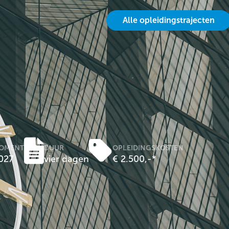
Alle opleidingstrajecten
MOMENT
DUUR
OPLEIDINGSKOSTEN
2027
vier dagen
€ 2.500,-*