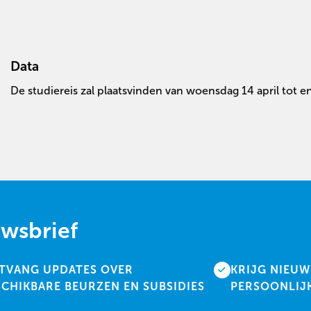
Data
De studiereis zal plaatsvinden van woensdag 14 april tot en
uwsbrief
TVANG UPDATES OVER
KRIJG NIEUW
SCHIKBARE BEURZEN EN SUBSIDIES
PERSOONLIJ