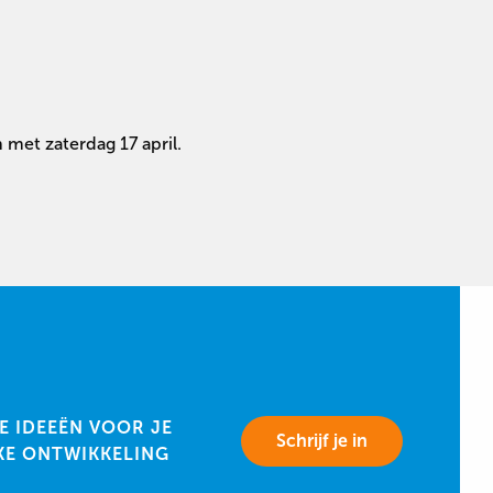
 met zaterdag 17 april.
E IDEEËN VOOR JE
Schrijf je in
KE ONTWIKKELING