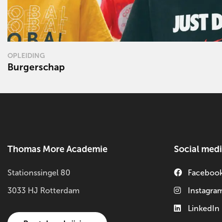
OPLEIDING
Burgerschap
Lees
meer
over
Thomas More Academie
Social med
Stationssingel 80
Faceboo
3033 HJ Rotterdam
Instagra
LinkedIn