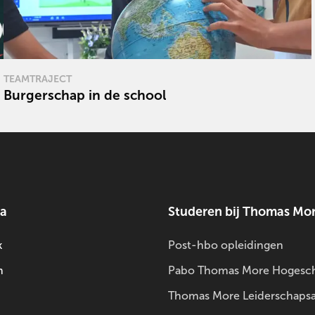
TEAMTRAJECT
Burgerschap in de school
Lees
meer
over
ia
Studeren bij Thomas Mo
k
Post-hbo opleidingen
m
Pabo Thomas More Hogesc
Thomas More Leiderschaps