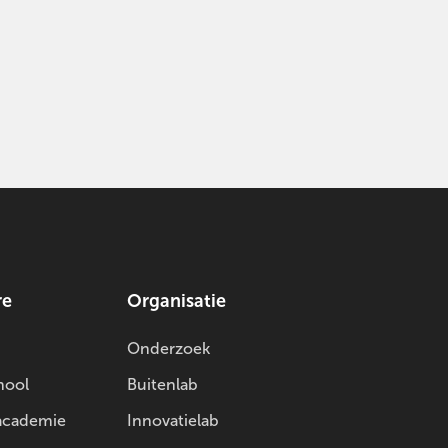
re
Organisatie
Onderzoek
hool
Buitenlab
academie
Innovatielab