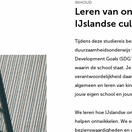
INHOUD
Leren van on
IJslandse cu
Tijdens deze studiereis b
duurzaamheidsonderwijs v
Development Goals (SDG’
waarin de school staat. J
verantwoordelijkheid daar
algemeen en leren van kind
jouw eigen school en jouw
We leren hoe IJslandse on
helpen ontwikkelen. We er
bezienswaardigheden en 