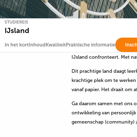
STUDIEREIS
IJsland
In het kort
Inhoud
Kwaliteit
Praktische informatie
Insch
IJsland confronteert. Met n
Dit prachtige land daagt lee
krachtige plek om te werken 
vanaf papier. Het draait om a
Ga daarom samen met ons op 
ontwikkeling van persoonlij
gemeenschap (community) zo 