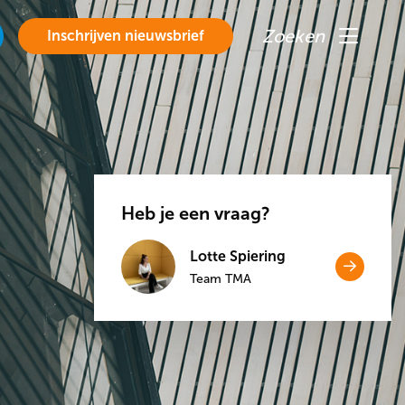
Zoeken
Inschrijven nieuwsbrief
Menu
Heb je een vraag?
Lotte Spiering
Open
Team TMA
link
Open
naar
link
naar
Contac
Contact