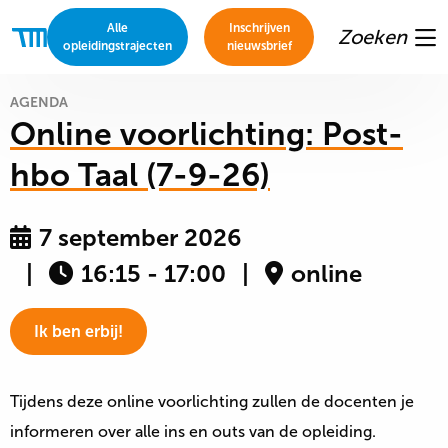
Alle
Inschrijven
Zoeken
Thomas
opleidingstrajecten
nieuwsbrief
Me
More
Academie
AGENDA
Online voorlichting: Post-
hbo Taal (7-9-26)
7 september 2026
16:15 - 17:00
online
Ik ben erbij!
Tijdens deze online voorlichting zullen de docenten je
informeren over alle ins en outs van de opleiding.