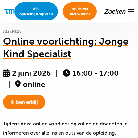
Alle
Inschrijven
Zoeken
Thomas
opleidingstrajecten
nieuwsbrief
Me
More
Academie
AGENDA
Online voorlichting: Jonge
Kind Specialist
2 juni 2026
16:00 - 17:00
online
Ik ben erbij!
Tijdens deze online voorlichting zullen de docenten je
informeren over alle ins en outs van de opleiding.