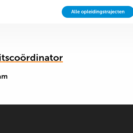
Alle opleidingstrajecten
eitscoördinator
am