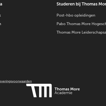
ia
Studeren bij Thomas Mo
k
Post-hbo opleidingen
m
Pabo Thomas More Hogesc
Thomas More Leiderschaps
everingsvoorwaarden