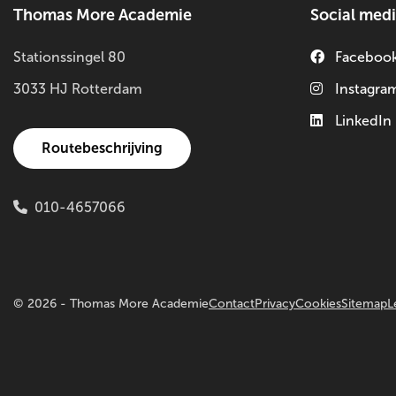
Thomas More Academie
Social med
Stationssingel 80
Faceboo
3033 HJ Rotterdam
Instagra
LinkedIn
Routebeschrijving
010-4657066
© 2026 - Thomas More Academie
Contact
Privacy
Cookies
Sitemap
L