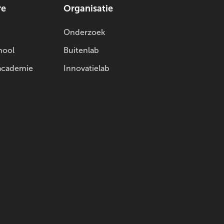
re
Organisatie
Onderzoek
hool
Buitenlab
academie
Innovatielab