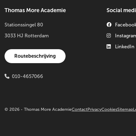
Thomas More Academie
Social med
Stationssingel 80
Faceboo
3033 HJ Rotterdam
Instagra
LinkedIn
Routebeschrijving
010-4657066
© 2026 - Thomas More Academie
Contact
Privacy
Cookies
Sitemap
L