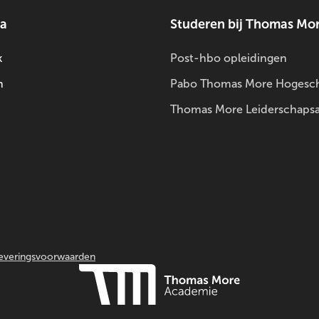
ia
Studeren bij Thomas Mo
k
Post-hbo opleidingen
m
Pabo Thomas More Hogesc
Thomas More Leiderschaps
everingsvoorwaarden