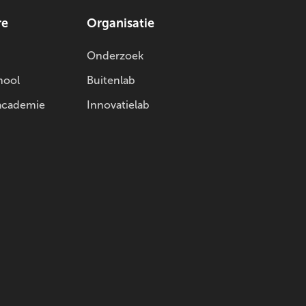
re
Organisatie
Onderzoek
hool
Buitenlab
academie
Innovatielab